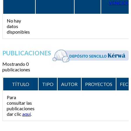
VENCIDO
No hay
datos
disponibles
PUBLICACIONES
Mostrando 0
publicaciones
TÍTULO
TIPO
AUTOR
PROYECTOS
FEC
Para
consultar las
publicaciones
dar clic
aquí
.