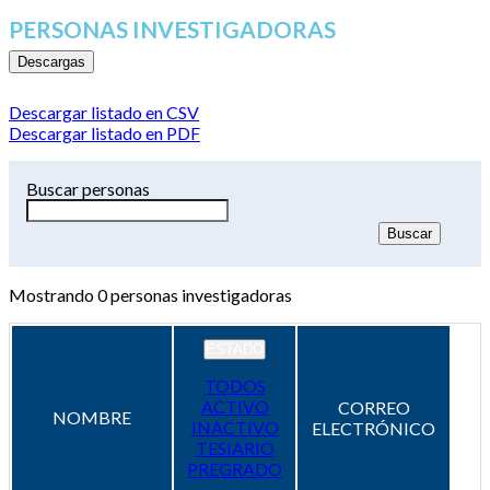
PERSONAS INVESTIGADORAS
Descargas
Descargar listado en CSV
Descargar listado en PDF
Buscar personas
Mostrando
0
personas investigadoras
ESTADO
TODOS
ACTIVO
CORREO
NOMBRE
INACTIVO
ELECTRÓNICO
TESIARIO
PREGRADO