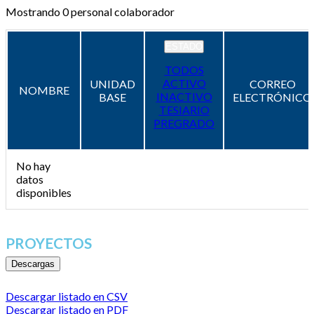
Mostrando
0
personal colaborador
ESTADO
TODOS
ACTIVO
UNIDAD
CORREO
NOMBRE
INACTIVO
BASE
ELECTRÓNICO
TESIARIO
PREGRADO
No hay
datos
disponibles
PROYECTOS
Descargas
Descargar listado en CSV
Descargar listado en PDF