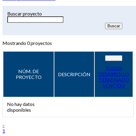
Buscar proyecto
Mostrando
0
proyectos
ESTADO
TODOS
NÚM. DE
DESARROLLO
DESCRIPCIÓN
PROYECTO
TERMINADO
VENCIDO
No hay datos
disponibles
«
1