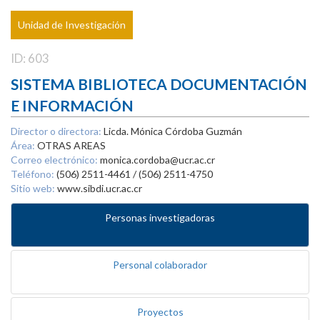
Unidad de Investigación
ID: 603
SISTEMA BIBLIOTECA DOCUMENTACIÓN
E INFORMACIÓN
Director o directora:
Licda. Mónica Córdoba Guzmán
Área:
OTRAS AREAS
Correo electrónico:
monica.cordoba@ucr.ac.cr
Teléfono:
(506) 2511-4461 / (506) 2511-4750
Sitio web:
www.sibdi.ucr.ac.cr
Personas investigadoras
Personal colaborador
Proyectos