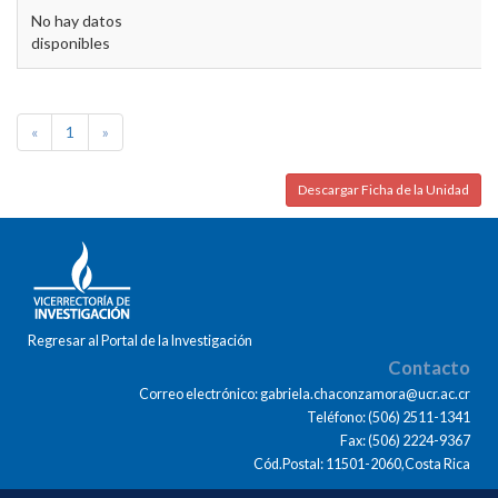
No hay datos
disponibles
«
1
»
Descargar Ficha de la Unidad
Regresar al Portal de la Investigación
Contacto
Correo electrónico: gabriela.chaconzamora@ucr.ac.cr
Teléfono: (506) 2511-1341
Fax: (506) 2224-9367
Cód.Postal: 11501-2060,Costa Rica