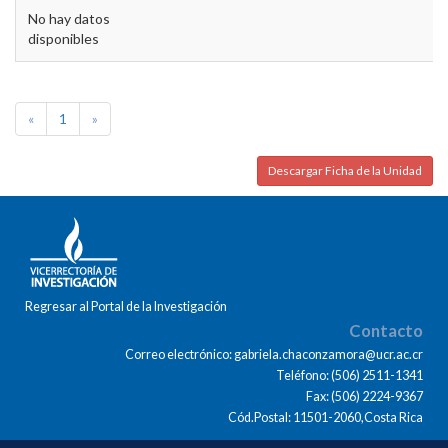
No hay datos
disponibles
«
1
»
Descargar Ficha de la Unidad
Regresar al Portal de la Investigación
Contacto
Correo electrónico: gabriela.chaconzamora@ucr.ac.cr
Teléfono: (506) 2511-1341
Fax: (506) 2224-9367
Cód.Postal: 11501-2060,Costa Rica