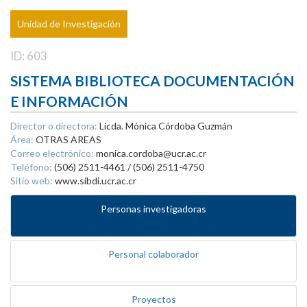
Unidad de Investigación
ID: 603
SISTEMA BIBLIOTECA DOCUMENTACIÓN
E INFORMACIÓN
Director o directora:
Licda. Mónica Córdoba Guzmán
Área:
OTRAS AREAS
Correo electrónico:
monica.cordoba@ucr.ac.cr
Teléfono:
(506) 2511-4461 / (506) 2511-4750
Sitio web:
www.sibdi.ucr.ac.cr
Personas investigadoras
Personal colaborador
Proyectos