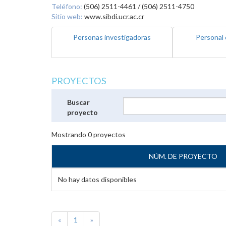
Teléfono:
(506) 2511-4461 / (506) 2511-4750
Sitio web:
www.sibdi.ucr.ac.cr
Personas investigadoras
Personal 
PROYECTOS
Buscar
proyecto
Mostrando
0
proyectos
NÚM. DE PROYECTO
No hay datos disponibles
«
1
»