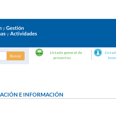
Listado general de
Listad
proyectos
inve
dades de
tigación
TACIÓN E INFORMACIÓN