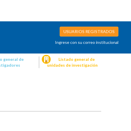
USUARIOS REGISTRADOS
Ingrese con su correo institucional
o general de
Listado general de
stigadores
unidades de investigación