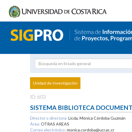
Investigador
Uni
Proyecto
Unidad de Investigación
inves
ID: 603
SISTEMA BIBLIOTECA DOCUMEN
Director o directora:
Licda. Mónica Córdoba Guzmán
Área:
OTRAS AREAS
Correo electrónico:
monica.cordoba@ucr.ac.cr