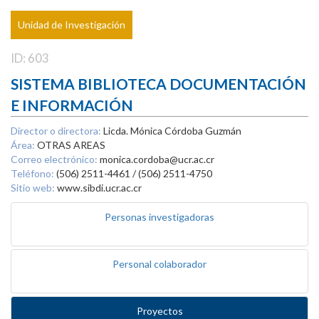
Unidad de Investigación
ID: 603
SISTEMA BIBLIOTECA DOCUMENTACIÓN
E INFORMACIÓN
Director o directora:
Licda. Mónica Córdoba Guzmán
Área:
OTRAS AREAS
Correo electrónico:
monica.cordoba@ucr.ac.cr
Teléfono:
(506) 2511-4461 / (506) 2511-4750
Sitio web:
www.sibdi.ucr.ac.cr
Personas investigadoras
Personal colaborador
Proyectos