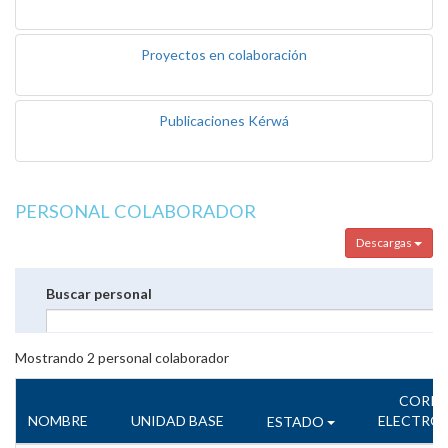
Proyectos en colaboración
Publicaciones Kérwá
PERSONAL COLABORADOR
Descargas
Buscar personal
Mostrando
2
personal colaborador
CORR
NOMBRE
UNIDAD BASE
ELECTRÓ
ESTADO