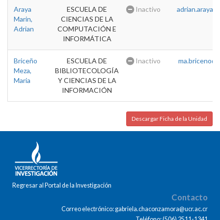
Araya
ESCUELA DE
Inactivo
adrian.araya@u
Marin,
CIENCIAS DE LA
Adrian
COMPUTACIÓN E
INFORMÁTICA
Briceño
ESCUELA DE
Inactivo
ma.briceno@u
Meza,
BIBLIOTECOLOGÍA
Maria
Y CIENCIAS DE LA
INFORMACIÓN
Descargar Ficha de la Unidad
Regresar al Portal de la Investigación
Contacto
Correo electrónico: gabriela.chaconzamora@ucr.ac.cr
Teléfono: (506) 2511-1341