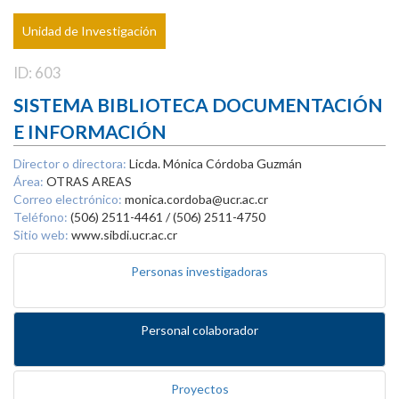
Unidad de Investigación
ID: 603
SISTEMA BIBLIOTECA DOCUMENTACIÓN
E INFORMACIÓN
Director o directora:
Licda. Mónica Córdoba Guzmán
Área:
OTRAS AREAS
Correo electrónico:
monica.cordoba@ucr.ac.cr
Teléfono:
(506) 2511-4461 / (506) 2511-4750
Sitio web:
www.sibdi.ucr.ac.cr
Personas investigadoras
Personal colaborador
Proyectos