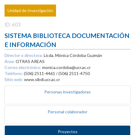
Unidad de Investigación
ID: 603
SISTEMA BIBLIOTECA DOCUMENTACIÓN
E INFORMACIÓN
Director o directora:
Licda. Mónica Córdoba Guzmán
Área:
OTRAS AREAS
Correo electrónico:
monica.cordoba@ucr.ac.cr
Teléfono:
(506) 2511-4461 / (506) 2511-4750
Sitio web:
www.sibdi.ucr.ac.cr
Personas investigadoras
Personal colaborador
Proyectos