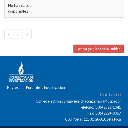
No hay datos
disponibles
«
1
»
Descargar Ficha de la Unidad
Regresar al Portal de la Investigación
Contacto
Correo electrónico: gabriela.chaconzamora@ucr.ac.cr
Teléfono: (506) 2511-1341
Fax: (506) 2224-9367
Cód.Postal: 11501-2060,Costa Rica