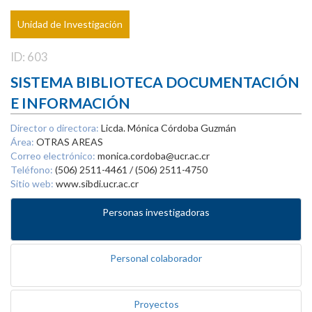
Unidad de Investigación
ID: 603
SISTEMA BIBLIOTECA DOCUMENTACIÓN
E INFORMACIÓN
Director o directora:
Licda. Mónica Córdoba Guzmán
Área:
OTRAS AREAS
Correo electrónico:
monica.cordoba@ucr.ac.cr
Teléfono:
(506) 2511-4461 / (506) 2511-4750
Sitio web:
www.sibdi.ucr.ac.cr
Personas investigadoras
Personal colaborador
Proyectos