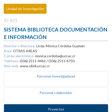
Unidad de Investigación
ID: 603
SISTEMA BIBLIOTECA DOCUMENTACIÓN
E INFORMACIÓN
Director o directora:
Licda. Mónica Córdoba Guzmán
Área:
OTRAS AREAS
Correo electrónico:
monica.cordoba@ucr.ac.cr
Teléfono:
(506) 2511-4461 / (506) 2511-4750
Sitio web:
www.sibdi.ucr.ac.cr
Personas investigadoras
Personal colaborador
Proyectos