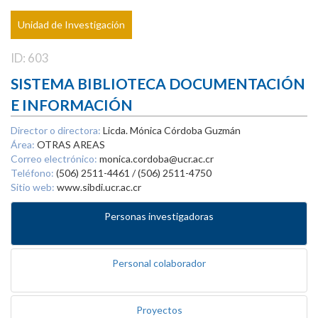
Unidad de Investigación
ID: 603
SISTEMA BIBLIOTECA DOCUMENTACIÓN
E INFORMACIÓN
Director o directora:
Licda. Mónica Córdoba Guzmán
Área:
OTRAS AREAS
Correo electrónico:
monica.cordoba@ucr.ac.cr
Teléfono:
(506) 2511-4461 / (506) 2511-4750
Sitio web:
www.sibdi.ucr.ac.cr
Personas investigadoras
Personal colaborador
Proyectos