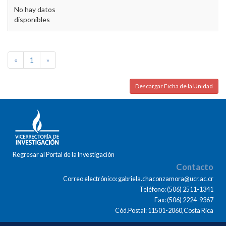
No hay datos
disponibles
«
1
»
Descargar Ficha de la Unidad
Regresar al Portal de la Investigación
Contacto
Correo electrónico: gabriela.chaconzamora@ucr.ac.cr
Teléfono: (506) 2511-1341
Fax: (506) 2224-9367
Cód.Postal: 11501-2060,Costa Rica