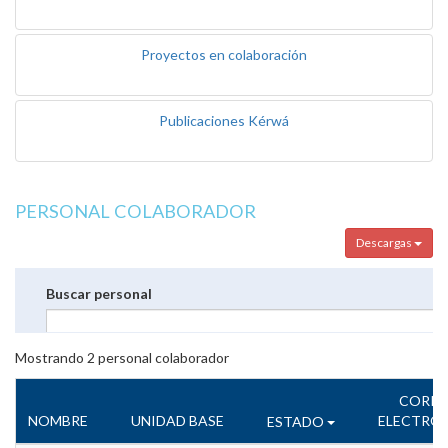
Proyectos en colaboración
Publicaciones Kérwá
PERSONAL COLABORADOR
Descargas
Buscar personal
Mostrando
2
personal colaborador
CORR
NOMBRE
UNIDAD BASE
ELECTRÓ
ESTADO