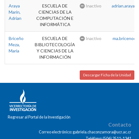
Araya
ESCUELA DE
Inactivo
adrian.araya@u
Marin,
CIENCIAS DE LA
Adrian
COMPUTACIÓN E
INFORMÁTICA
Briceño
ESCUELA DE
Inactivo
ma.briceno@u
Meza,
BIBLIOTECOLOGÍA
Maria
Y CIENCIAS DE LA
INFORMACIÓN
Descargar Ficha de la Unidad
Regresar al Portal de la Investigación
Contacto
Correo electrónico: gabriela.chaconzamora@ucr.ac.cr
Teléfono: (506) 2511-1341