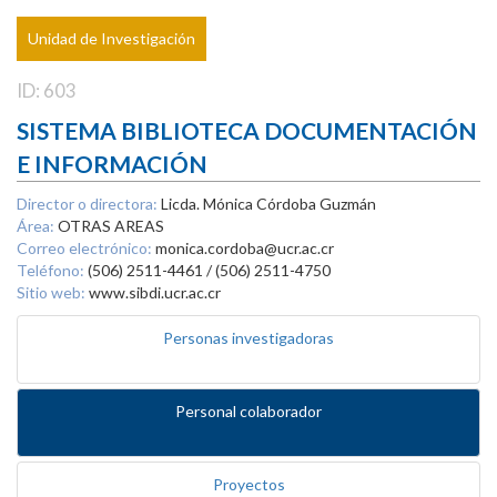
Unidad de Investigación
ID: 603
SISTEMA BIBLIOTECA DOCUMENTACIÓN
E INFORMACIÓN
Director o directora:
Licda. Mónica Córdoba Guzmán
Área:
OTRAS AREAS
Correo electrónico:
monica.cordoba@ucr.ac.cr
Teléfono:
(506) 2511-4461 / (506) 2511-4750
Sitio web:
www.sibdi.ucr.ac.cr
Personas investigadoras
Personal colaborador
Proyectos