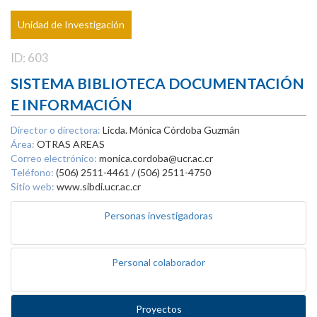
Unidad de Investigación
ID: 603
SISTEMA BIBLIOTECA DOCUMENTACIÓN
E INFORMACIÓN
Director o directora:
Licda. Mónica Córdoba Guzmán
Área:
OTRAS AREAS
Correo electrónico:
monica.cordoba@ucr.ac.cr
Teléfono:
(506) 2511-4461 / (506) 2511-4750
Sitio web:
www.sibdi.ucr.ac.cr
Personas investigadoras
Personal colaborador
Proyectos