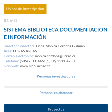
Unidad de Investigación
ID: 603
SISTEMA BIBLIOTECA DOCUMENTACIÓN
E INFORMACIÓN
Director o directora:
Licda. Mónica Córdoba Guzmán
Área:
OTRAS AREAS
Correo electrónico:
monica.cordoba@ucr.ac.cr
Teléfono:
(506) 2511-4461 / (506) 2511-4750
Sitio web:
www.sibdi.ucr.ac.cr
Personas investigadoras
Personal colaborador
Proyectos