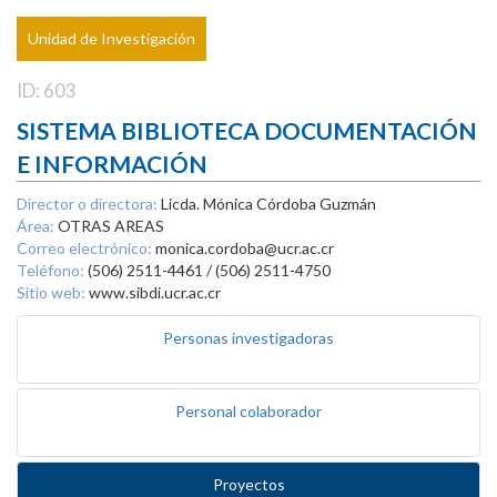
Unidad de Investigación
ID: 603
SISTEMA BIBLIOTECA DOCUMENTACIÓN
E INFORMACIÓN
Director o directora:
Licda. Mónica Córdoba Guzmán
Área:
OTRAS AREAS
Correo electrónico:
monica.cordoba@ucr.ac.cr
Teléfono:
(506) 2511-4461 / (506) 2511-4750
Sitio web:
www.sibdi.ucr.ac.cr
Personas investigadoras
Personal colaborador
Proyectos