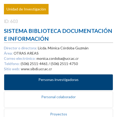
Unidad de Investigación
ID: 603
SISTEMA BIBLIOTECA DOCUMENTACIÓN
E INFORMACIÓN
Director o directora:
Licda. Mónica Córdoba Guzmán
Área:
OTRAS AREAS
Correo electrónico:
monica.cordoba@ucr.ac.cr
Teléfono:
(506) 2511-4461 / (506) 2511-4750
Sitio web:
www.sibdi.ucr.ac.cr
Personas investigadoras
Personal colaborador
Proyectos