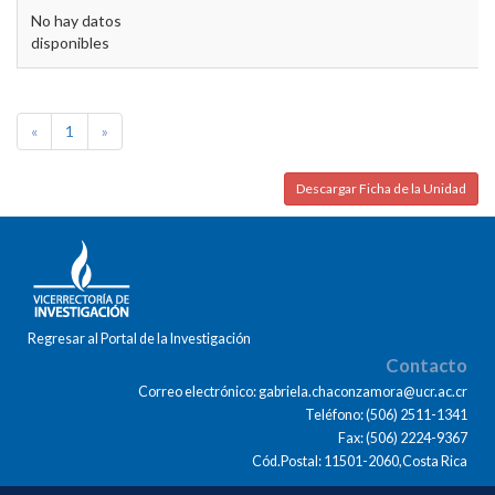
No hay datos
disponibles
«
1
»
Descargar Ficha de la Unidad
Regresar al Portal de la Investigación
Contacto
Correo electrónico: gabriela.chaconzamora@ucr.ac.cr
Teléfono: (506) 2511-1341
Fax: (506) 2224-9367
Cód.Postal: 11501-2060,Costa Rica