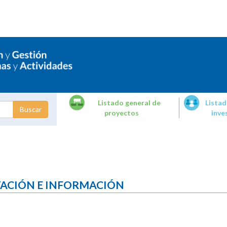
Listado general de
Listad
proyectos
inve
dades de
tigación
TACIÓN E INFORMACIÓN