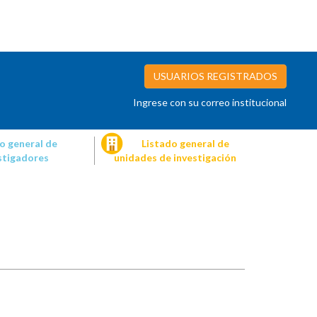
USUARIOS REGISTRADOS
Ingrese con su correo institucional
o general de
Listado general de
stigadores
unidades de investigación