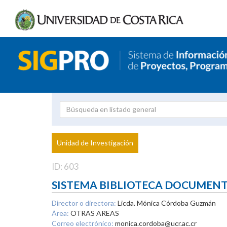
Investigador
Uni
Proyecto
Unidad de Investigación
inves
ID: 603
SISTEMA BIBLIOTECA DOCUMEN
Director o directora:
Licda. Mónica Córdoba Guzmán
Área:
OTRAS AREAS
Correo electrónico:
monica.cordoba@ucr.ac.cr