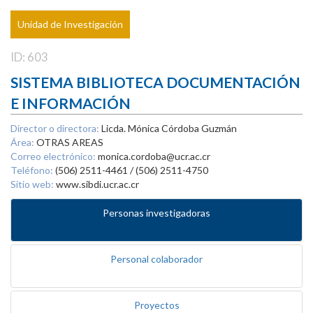
Unidad de Investigación
ID: 603
SISTEMA BIBLIOTECA DOCUMENTACIÓN
E INFORMACIÓN
Director o directora:
Licda. Mónica Córdoba Guzmán
Área:
OTRAS AREAS
Correo electrónico:
monica.cordoba@ucr.ac.cr
Teléfono:
(506) 2511-4461 / (506) 2511-4750
Sitio web:
www.sibdi.ucr.ac.cr
Personas investigadoras
Personal colaborador
Proyectos