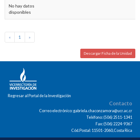
No hay datos
disponibles
«
1
»
Descargar Ficha de la Unidad
Regresar al Portal de la Investigación
Contacto
Correo electrónico: gabriela.chaconzamora@ucr.ac.cr
Teléfono: (506) 2511-1341
Fax: (506) 2224-9367
Cód.Postal: 11501-2060,Costa Rica