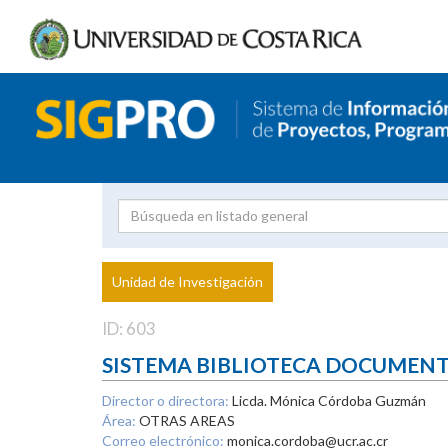
Investigador
Uni
Proyecto
Unidad de Investigación
inves
ID: 603
SISTEMA BIBLIOTECA DOCUMEN
Director o directora:
Licda. Mónica Córdoba Guzmán
Área:
OTRAS AREAS
Correo electrónico:
monica.cordoba@ucr.ac.cr