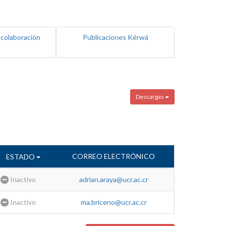
 colaboración
Publicaciones Kérwá
Descargas
CORREO ELECTRÓNICO
ESTADO
Inactivo
adrian.araya@ucr.ac.cr
Inactivo
ma.briceno@ucr.ac.cr