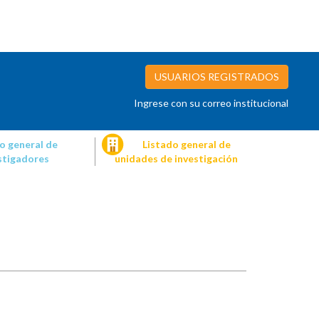
USUARIOS REGISTRADOS
Ingrese con su correo institucional
o general de
Listado general de
stigadores
unidades de investigación