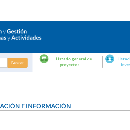
Listado general de
Listad
proyectos
inve
dades de
tigación
TACIÓN E INFORMACIÓN