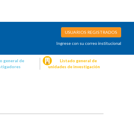
USUARIOS REGISTRADOS
Ingrese con su correo institucional
o general de
Listado general de
stigadores
unidades de investigación