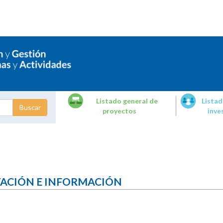
Listado general de
Listad
proyectos
inve
dades de
tigación
TACIÓN E INFORMACIÓN