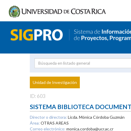
Investigador
Uni
Proyecto
Unidad de Investigación
inves
ID: 603
SISTEMA BIBLIOTECA DOCUMEN
Director o directora:
Licda. Mónica Córdoba Guzmán
Área:
OTRAS AREAS
Correo electrónico:
monica.cordoba@ucr.ac.cr