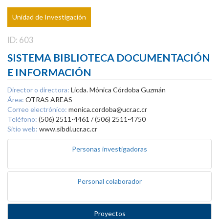
Unidad de Investigación
ID: 603
SISTEMA BIBLIOTECA DOCUMENTACIÓN
E INFORMACIÓN
Director o directora:
Licda. Mónica Córdoba Guzmán
Área:
OTRAS AREAS
Correo electrónico:
monica.cordoba@ucr.ac.cr
Teléfono:
(506) 2511-4461 / (506) 2511-4750
Sitio web:
www.sibdi.ucr.ac.cr
Personas investigadoras
Personal colaborador
Proyectos