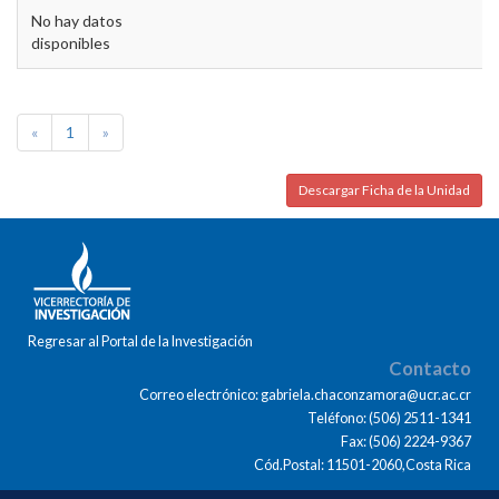
No hay datos
disponibles
«
1
»
Descargar Ficha de la Unidad
Regresar al Portal de la Investigación
Contacto
Correo electrónico: gabriela.chaconzamora@ucr.ac.cr
Teléfono: (506) 2511-1341
Fax: (506) 2224-9367
Cód.Postal: 11501-2060,Costa Rica