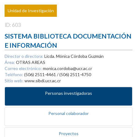
Unidad de Investigación
ID: 603
SISTEMA BIBLIOTECA DOCUMENTACIÓN
E INFORMACIÓN
Director o directora:
Licda. Mónica Córdoba Guzmán
Área:
OTRAS AREAS
Correo electrónico:
monica.cordoba@ucr.ac.cr
Teléfono:
(506) 2511-4461 / (506) 2511-4750
Sitio web:
www.sibdi.ucr.ac.cr
Personas investigadoras
Personal colaborador
Proyectos