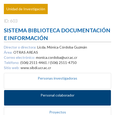
Unidad de Investigación
ID: 603
SISTEMA BIBLIOTECA DOCUMENTACIÓN
E INFORMACIÓN
Director o directora:
Licda. Mónica Córdoba Guzmán
Área:
OTRAS AREAS
Correo electrónico:
monica.cordoba@ucr.ac.cr
Teléfono:
(506) 2511-4461 / (506) 2511-4750
Sitio web:
www.sibdi.ucr.ac.cr
Personas investigadoras
Personal colaborador
Proyectos