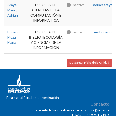
Araya
ESCUELA DE
Inactivo
adrian.araya@u
Marin,
CIENCIAS DE LA
Adrian
COMPUTACIÓN E
INFORMÁTICA
Briceño
ESCUELA DE
Inactivo
ma.briceno@u
Meza,
BIBLIOTECOLOGÍA
Maria
Y CIENCIAS DE LA
INFORMACIÓN
Descargar Ficha de la Unidad
Regresar al Portal de la Investigación
Contacto
Correo electrónico: gabriela.chaconzamora@ucr.ac.cr
Teléfono: (506) 2511-1341