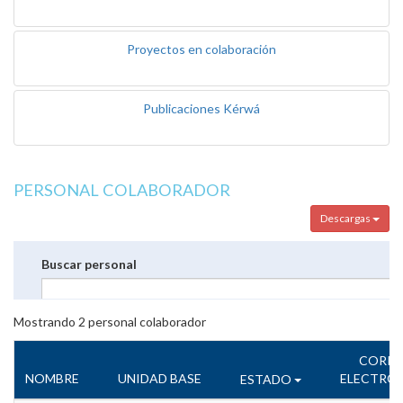
Proyectos en colaboración
Publicaciones Kérwá
PERSONAL COLABORADOR
Descargas
Buscar personal
Mostrando
2
personal colaborador
CORR
NOMBRE
UNIDAD BASE
ELECTRÓ
ESTADO