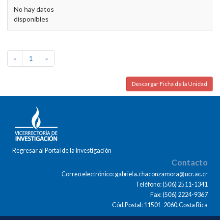
No hay datos
disponibles
«
1
»
Descargar Ficha de la Unidad
Regresar al Portal de la Investigación
Contacto
Correo electrónico: gabriela.chaconzamora@ucr.ac.cr
Teléfono: (506) 2511-1341
Fax: (506) 2224-9367
Cód.Postal: 11501-2060,Costa Rica