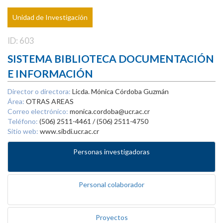
Unidad de Investigación
ID: 603
SISTEMA BIBLIOTECA DOCUMENTACIÓN
E INFORMACIÓN
Director o directora:
Licda. Mónica Córdoba Guzmán
Área:
OTRAS AREAS
Correo electrónico:
monica.cordoba@ucr.ac.cr
Teléfono:
(506) 2511-4461 / (506) 2511-4750
Sitio web:
www.sibdi.ucr.ac.cr
Personas investigadoras
Personal colaborador
Proyectos