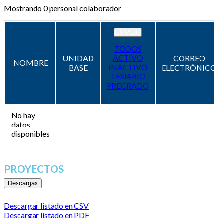
Mostrando
0
personal colaborador
ESTADO
TODOS
ACTIVO
UNIDAD
CORREO
NOMBRE
INACTIVO
BASE
ELECTRÓNICO
TESIARIO
PREGRADO
No hay
datos
disponibles
PROYECTOS
Descargas
Descargar listado en CSV
Descargar listado en PDF