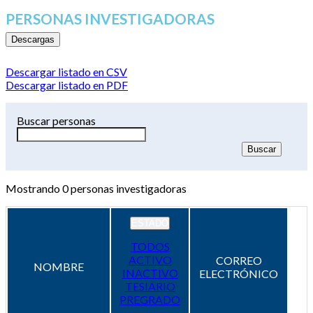
PERSONAS INVESTIGADORAS
Descargas
Descargar listado en CSV
Descargar listado en PDF
Buscar personas
Mostrando
0
personas investigadoras
ESTADO
TODOS
ACTIVO
CORREO
NOMBRE
INACTIVO
ELECTRÓNICO
TESIARIO
PREGRADO