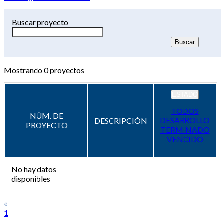
Buscar proyecto
Mostrando
0
proyectos
ESTADO
TODOS
NÚM. DE
DESARROLLO
DESCRIPCIÓN
PROYECTO
TERMINADO
VENCIDO
No hay datos
disponibles
«
1