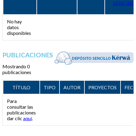
VENCIDO
No hay
datos
disponibles
PUBLICACIONES
Mostrando 0
publicaciones
TÍTULO
TIPO
AUTOR
PROYECTOS
FEC
Para
consultar las
publicaciones
dar clic
aquí
.