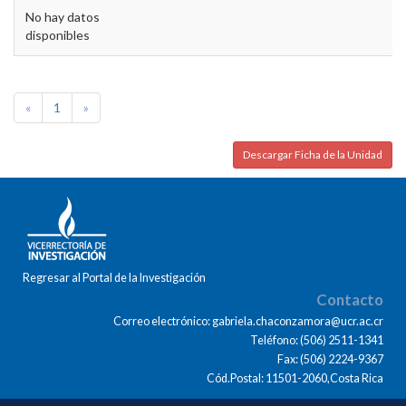
No hay datos
disponibles
«
1
»
Descargar Ficha de la Unidad
Regresar al Portal de la Investigación
Contacto
Correo electrónico: gabriela.chaconzamora@ucr.ac.cr
Teléfono: (506) 2511-1341
Fax: (506) 2224-9367
Cód.Postal: 11501-2060,Costa Rica