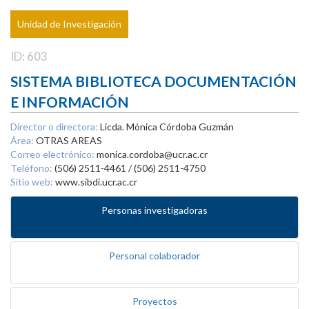
Unidad de Investigación
ID: 603
SISTEMA BIBLIOTECA DOCUMENTACIÓN
E INFORMACIÓN
Director o directora:
Licda. Mónica Córdoba Guzmán
Área:
OTRAS AREAS
Correo electrónico:
monica.cordoba@ucr.ac.cr
Teléfono:
(506) 2511-4461 / (506) 2511-4750
Sitio web:
www.sibdi.ucr.ac.cr
Personas investigadoras
Personal colaborador
Proyectos