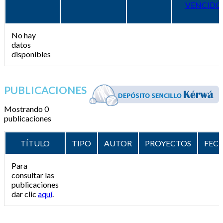
VENCIDO
No hay
datos
disponibles
PUBLICACIONES
Mostrando 0
publicaciones
TÍTULO
TIPO
AUTOR
PROYECTOS
FEC
Para
consultar las
publicaciones
dar clic
aquí
.