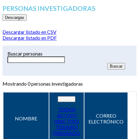
PERSONAS INVESTIGADORAS
Descargas
Descargar listado en CSV
Descargar listado en PDF
Buscar personas
Mostrando
0
personas investigadoras
ESTADO
TODOS
ACTIVO
CORREO
NOMBRE
INACTIVO
ELECTRÓNICO
TESIARIO
PREGRADO