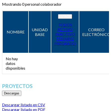
Mostrando
0
personal colaborador
ESTADO
TODOS
ACTIVO
UNIDAD
CORREO
NOMBRE
INACTIVO
BASE
ELECTRÓNICO
TESIARIO
PREGRADO
No hay
datos
disponibles
PROYECTOS
Descargas
Descargar listado en CSV
Descargar listado en PDF