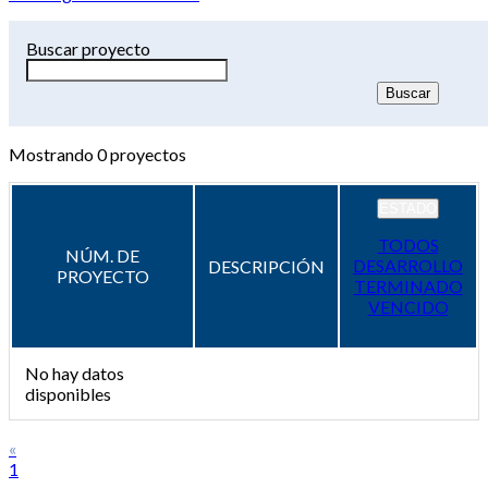
Buscar proyecto
Mostrando
0
proyectos
ESTADO
TODOS
NÚM. DE
DESARROLLO
DESCRIPCIÓN
PROYECTO
TERMINADO
VENCIDO
No hay datos
disponibles
«
1