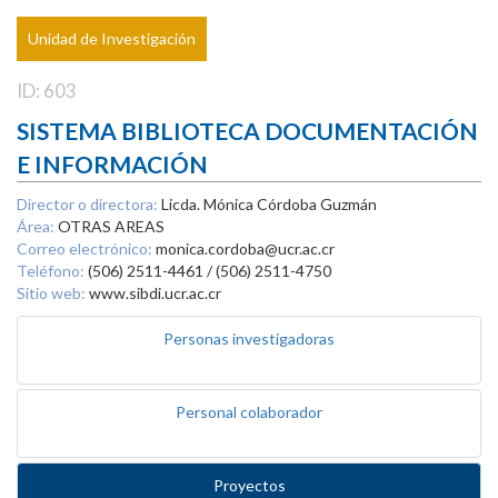
Unidad de Investigación
ID: 603
SISTEMA BIBLIOTECA DOCUMENTACIÓN
E INFORMACIÓN
Director o directora:
Licda. Mónica Córdoba Guzmán
Área:
OTRAS AREAS
Correo electrónico:
monica.cordoba@ucr.ac.cr
Teléfono:
(506) 2511-4461 / (506) 2511-4750
Sitio web:
www.sibdi.ucr.ac.cr
Personas investigadoras
Personal colaborador
Proyectos