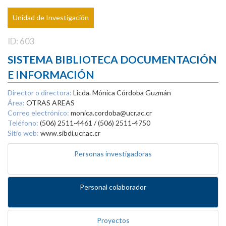
Unidad de Investigación
ID: 603
SISTEMA BIBLIOTECA DOCUMENTACIÓN
E INFORMACIÓN
Director o directora:
Licda. Mónica Córdoba Guzmán
Área:
OTRAS AREAS
Correo electrónico:
monica.cordoba@ucr.ac.cr
Teléfono:
(506) 2511-4461 / (506) 2511-4750
Sitio web:
www.sibdi.ucr.ac.cr
Personas investigadoras
Personal colaborador
Proyectos