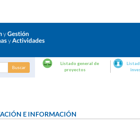
Listado general de
Listad
proyectos
inve
dades de
tigación
TACIÓN E INFORMACIÓN