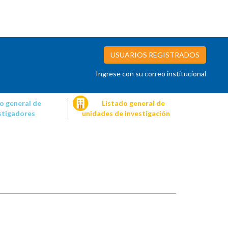
USUARIOS REGISTRADOS
Ingrese con su correo institucional
o general de
Listado general de
stigadores
unidades de investigación