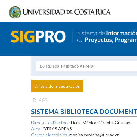
Investigador
Uni
Proyecto
Unidad de Investigación
inves
ID: 603
SISTEMA BIBLIOTECA DOCUMEN
Director o directora:
Licda. Mónica Córdoba Guzmán
Área:
OTRAS AREAS
Correo electrónico:
monica.cordoba@ucr.ac.cr