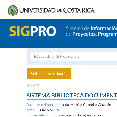
Investigador
Uni
Proyecto
Unidad de Investigación
inves
ID: 603
SISTEMA BIBLIOTECA DOCUMEN
Director o directora:
Licda. Mónica Córdoba Guzmán
Área:
OTRAS AREAS
Correo electrónico:
monica.cordoba@ucr.ac.cr