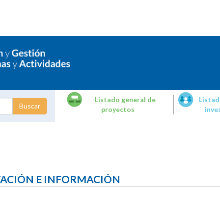
Listado general de
Listad
proyectos
inve
dades de
tigación
TACIÓN E INFORMACIÓN