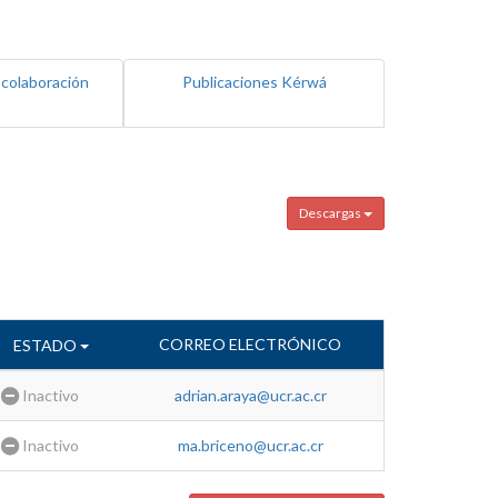
 colaboración
Publicaciones Kérwá
Descargas
CORREO ELECTRÓNICO
ESTADO
Inactivo
adrian.araya@ucr.ac.cr
Inactivo
ma.briceno@ucr.ac.cr