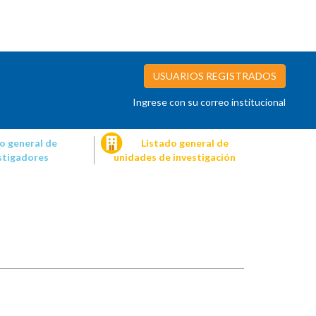
USUARIOS REGISTRADOS
Ingrese con su correo institucional
o general de
Listado general de
stigadores
unidades de investigación