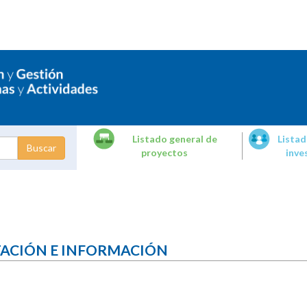
Listado general de
Listad
proyectos
inve
dades de
tigación
TACIÓN E INFORMACIÓN