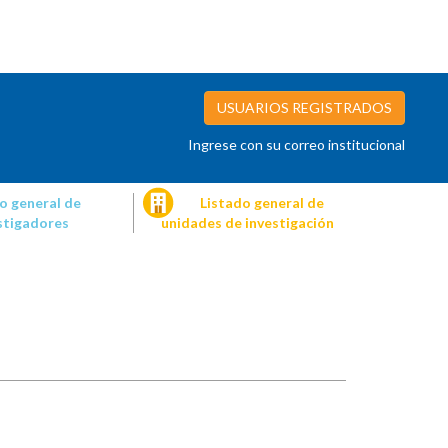
USUARIOS REGISTRADOS
Ingrese con su correo institucional
o general de
Listado general de
stigadores
unidades de investigación