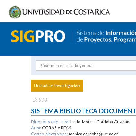
Investigador
Uni
Proyecto
Unidad de Investigación
inves
ID: 603
SISTEMA BIBLIOTECA DOCUMEN
Director o directora:
Licda. Mónica Córdoba Guzmán
Área:
OTRAS AREAS
Correo electrónico:
monica.cordoba@ucr.ac.cr