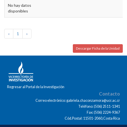
No hay datos
disponibles
«
1
»
Descargar Ficha de la Unidad
Regresar al Portal de la Investigación
Contacto
Correo electrónico: gabriela.chaconzamora@ucr.ac.cr
Teléfono: (506) 2511-1341
Fax: (506) 2224-9367
Cód.Postal: 11501-2060,Costa Rica