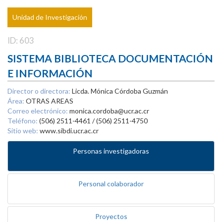
Unidad de Investigación
ID: 603
SISTEMA BIBLIOTECA DOCUMENTACIÓN
E INFORMACIÓN
Director o directora:
Licda. Mónica Córdoba Guzmán
Área:
OTRAS AREAS
Correo electrónico:
monica.cordoba@ucr.ac.cr
Teléfono:
(506) 2511-4461 / (506) 2511-4750
Sitio web:
www.sibdi.ucr.ac.cr
Personas investigadoras
Personal colaborador
Proyectos