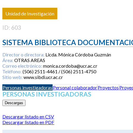
Unidad de Investigación
ID: 603
SISTEMA BIBLIOTECA DOCUMENTACI
Director o directora:
Licda. Mónica Córdoba Guzmán
Área:
OTRAS AREAS
Correo electrónico:
monica.cordoba@ucr.ac.cr
Teléfono:
(506) 2511-4461 / (506) 2511-4750
Sitio web:
www.sibdi.ucr.ac.cr
Personas investigadoras
Personal colaborador
Proyectos
Proyec
PERSONAS INVESTIGADORAS
Descargas
Descargar listado en CSV
Descargar listado en PDF