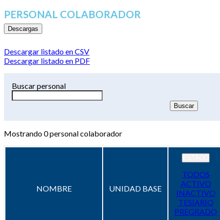
PERSONAL COLABORADOR
Descargas
Descargar listado en CSV
Descargar listado en PDF
Buscar personal
Mostrando
0
personal colaborador
ESTADO
TODOS
ACTIVO
NOMBRE
UNIDAD BASE
INACTIVO
TESIARIO
PREGRADO