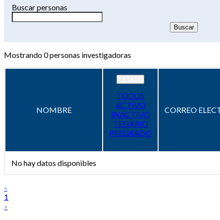
Buscar personas
Mostrando
0
personas investigadoras
ESTADO
TODOS
ACTIVO
NOMBRE
CORREO ELEC
INACTIVO
TESIARIO
PREGRADO
No hay datos disponibles
«
1
»