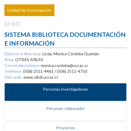
Unidad de Investigación
ID: 603
SISTEMA BIBLIOTECA DOCUMENTACIÓN
E INFORMACIÓN
Director o directora:
Licda. Mónica Córdoba Guzmán
Área:
OTRAS AREAS
Correo electrónico:
monica.cordoba@ucr.ac.cr
Teléfono:
(506) 2511-4461 / (506) 2511-4750
Sitio web:
www.sibdi.ucr.ac.cr
Personas investigadoras
Personal colaborador
Proyectos