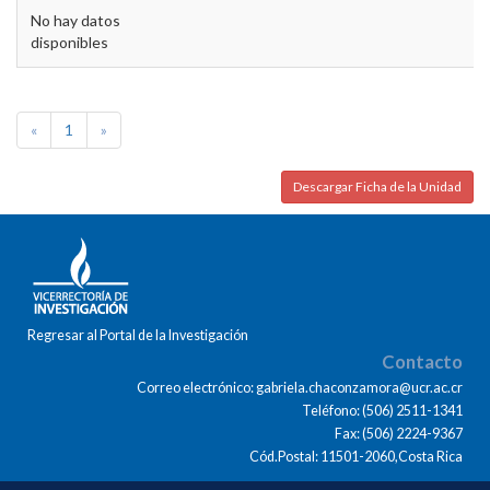
No hay datos
disponibles
«
1
»
Descargar Ficha de la Unidad
Regresar al Portal de la Investigación
Contacto
Correo electrónico: gabriela.chaconzamora@ucr.ac.cr
Teléfono: (506) 2511-1341
Fax: (506) 2224-9367
Cód.Postal: 11501-2060,Costa Rica