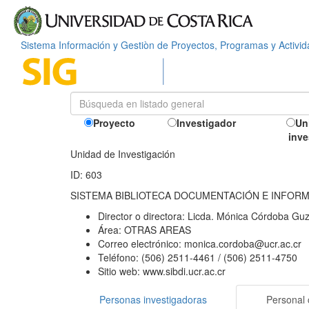
Sistema Información y Gestiòn de Proyectos, Programas y Activi
Proyecto
Investigador
Un
inve
Unidad de Investigación
ID: 603
SISTEMA BIBLIOTECA DOCUMENTACIÓN E INFOR
Director o directora:
Licda. Mónica Córdoba Gu
Área:
OTRAS AREAS
Correo electrónico:
monica.cordoba@ucr.ac.cr
Teléfono:
(506) 2511-4461 / (506) 2511-4750
Sitio web:
www.sibdi.ucr.ac.cr
Personas investigadoras
Personal 