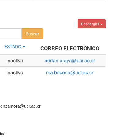
Descargas
ESTADO
CORREO ELECTRÓNICO
Inactivo
adrian.araya@ucr.ac.cr
Inactivo
ma.briceno@ucr.ac.cr
aconzamora@ucr.ac.cr
ica