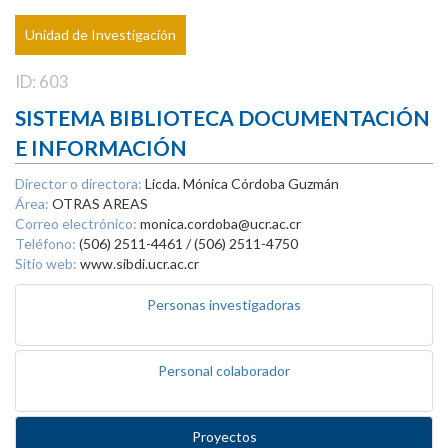
Unidad de Investigación
ID: 603
SISTEMA BIBLIOTECA DOCUMENTACIÓN
E INFORMACIÓN
Director o directora:
Licda. Mónica Córdoba Guzmán
Área:
OTRAS AREAS
Correo electrónico:
monica.cordoba@ucr.ac.cr
Teléfono:
(506) 2511-4461 / (506) 2511-4750
Sitio web:
www.sibdi.ucr.ac.cr
Personas investigadoras
Personal colaborador
Proyectos