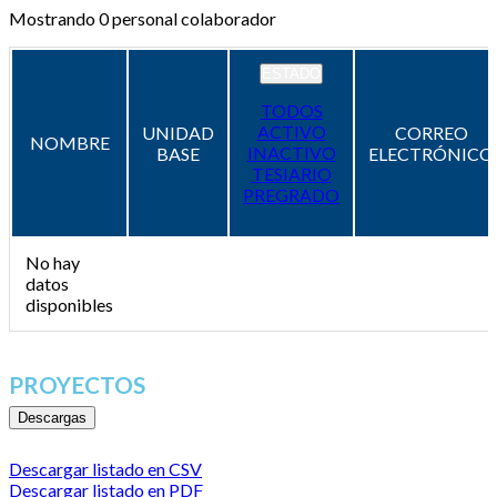
Mostrando
0
personal colaborador
ESTADO
TODOS
ACTIVO
UNIDAD
CORREO
NOMBRE
INACTIVO
BASE
ELECTRÓNICO
TESIARIO
PREGRADO
No hay
datos
disponibles
PROYECTOS
Descargas
Descargar listado en CSV
Descargar listado en PDF