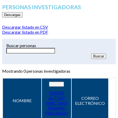
PERSONAS INVESTIGADORAS
Descargas
Descargar listado en CSV
Descargar listado en PDF
Buscar personas
Mostrando
0
personas investigadoras
ESTADO
TODOS
ACTIVO
CORREO
NOMBRE
INACTIVO
ELECTRÓNICO
TESIARIO
PREGRADO