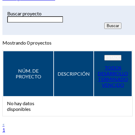
Buscar proyecto
Mostrando
0
proyectos
ESTADO
TODOS
NÚM. DE
DESARROLLO
DESCRIPCIÓN
PROYECTO
TERMINADO
VENCIDO
No hay datos
disponibles
«
1