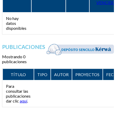
VENCIDO
No hay
datos
disponibles
PUBLICACIONES
Mostrando 0
publicaciones
TÍTULO
TIPO
AUTOR
PROYECTOS
FEC
Para
consultar las
publicaciones
dar clic
aquí
.