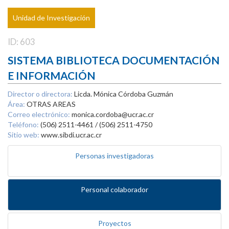
Unidad de Investigación
ID: 603
SISTEMA BIBLIOTECA DOCUMENTACIÓN
E INFORMACIÓN
Director o directora:
Licda. Mónica Córdoba Guzmán
Área:
OTRAS AREAS
Correo electrónico:
monica.cordoba@ucr.ac.cr
Teléfono:
(506) 2511-4461 / (506) 2511-4750
Sitio web:
www.sibdi.ucr.ac.cr
Personas investigadoras
Personal colaborador
Proyectos