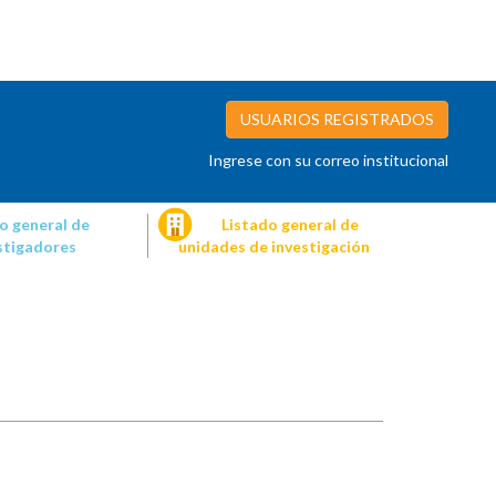
USUARIOS REGISTRADOS
Ingrese con su correo institucional
o general de
Listado general de
stigadores
unidades de investigación