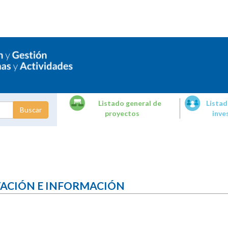
Listado general de
Listad
proyectos
inve
dades de
tigación
TACIÓN E INFORMACIÓN