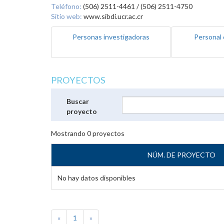
Teléfono:
(506) 2511-4461 / (506) 2511-4750
Sitio web:
www.sibdi.ucr.ac.cr
Personas investigadoras
Personal 
PROYECTOS
Buscar
proyecto
Mostrando
0
proyectos
NÚM. DE PROYECTO
No hay datos disponibles
«
1
»