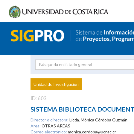
Investigador
Uni
Proyecto
Unidad de Investigación
inves
ID: 603
SISTEMA BIBLIOTECA DOCUMEN
Director o directora:
Licda. Mónica Córdoba Guzmán
Área:
OTRAS AREAS
Correo electrónico:
monica.cordoba@ucr.ac.cr