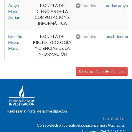
Araya
ESCUELA DE
Inactivo
adrian.araya@u
Marin,
CIENCIAS DE LA
Adrian
COMPUTACIÓN E
INFORMÁTICA
Briceño
ESCUELA DE
Inactivo
ma.briceno@u
Meza,
BIBLIOTECOLOGÍA
Maria
Y CIENCIAS DE LA
INFORMACIÓN
Descargar Ficha de la Unidad
Regresar al Portal de la Investigación
Contacto
Correo electrónico: gabriela.chaconzamora@ucr.ac.cr
Teléfono: (506) 2511-1341