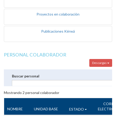
Proyectos en colaboración
Publicaciones Kérwá
PERSONAL COLABORADOR
Descargas
Buscar personal
Mostrando
2
personal colaborador
CORR
NOMBRE
UNIDAD BASE
ELECTRÓ
ESTADO