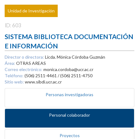
Unidad de Investigación
ID: 603
SISTEMA BIBLIOTECA DOCUMENTACIÓN
E INFORMACIÓN
Director o directora:
Licda. Mónica Córdoba Guzmán
Área:
OTRAS AREAS
Correo electrónico:
monica.cordoba@ucr.ac.cr
Teléfono:
(506) 2511-4461 / (506) 2511-4750
Sitio web:
www.sibdi.ucr.ac.cr
Personas investigadoras
Personal colaborador
Proyectos