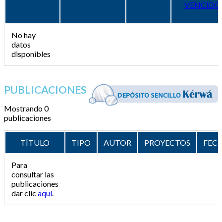
VENCIDO
No hay
datos
disponibles
PUBLICACIONES
Mostrando 0
publicaciones
TÍTULO
TIPO
AUTOR
PROYECTOS
FEC
Para
consultar las
publicaciones
dar clic
aquí
.