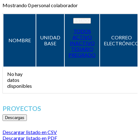
Mostrando
0
personal colaborador
ESTADO
TODOS
ACTIVO
UNIDAD
CORREO
NOMBRE
INACTIVO
BASE
ELECTRÓNICO
TESIARIO
PREGRADO
No hay
datos
disponibles
PROYECTOS
Descargas
Descargar listado en CSV
Descargar listado en PDF