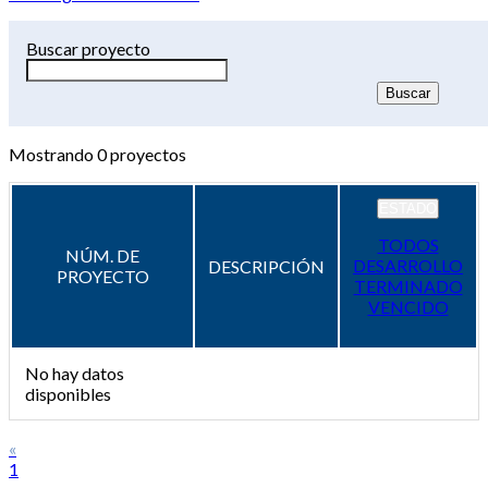
Buscar proyecto
Mostrando
0
proyectos
ESTADO
TODOS
NÚM. DE
DESARROLLO
DESCRIPCIÓN
PROYECTO
TERMINADO
VENCIDO
No hay datos
disponibles
«
1