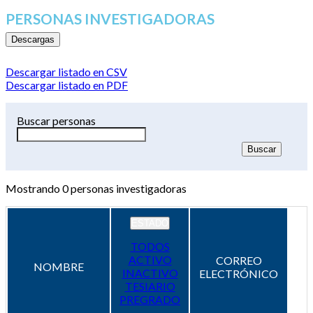
PERSONAS INVESTIGADORAS
Descargas
Descargar listado en CSV
Descargar listado en PDF
Buscar personas
Mostrando
0
personas investigadoras
ESTADO
TODOS
ACTIVO
CORREO
NOMBRE
INACTIVO
ELECTRÓNICO
TESIARIO
PREGRADO