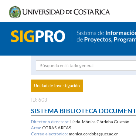
Investigador
Uni
Proyecto
Unidad de Investigación
inves
ID: 603
SISTEMA BIBLIOTECA DOCUMEN
Director o directora:
Licda. Mónica Córdoba Guzmán
Área:
OTRAS AREAS
Correo electrónico:
monica.cordoba@ucr.ac.cr