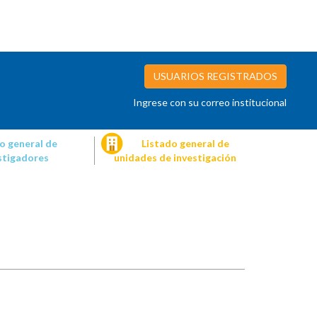
USUARIOS REGISTRADOS
Ingrese con su correo institucional
o general de
Listado general de
stigadores
unidades de investigación