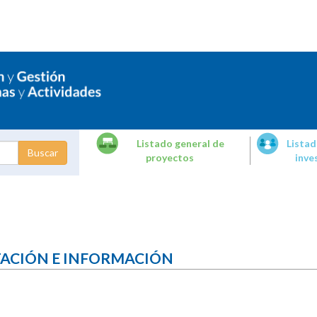
Listado general de
Listad
proyectos
inve
dades de
tigación
TACIÓN E INFORMACIÓN