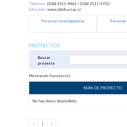
Teléfono:
(506) 2511-4461 / (506) 2511-4750
Sitio web:
www.sibdi.ucr.ac.cr
Personas investigadoras
Personal 
PROYECTOS
Buscar
proyecto
Mostrando
0
proyectos
NÚM. DE PROYECTO
No hay datos disponibles
«
1
»