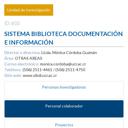
Unidad de Investigación
ID: 603
SISTEMA BIBLIOTECA DOCUMENTACIÓN
E INFORMACIÓN
Director o directora:
Licda. Mónica Córdoba Guzmán
Área:
OTRAS AREAS
Correo electrónico:
monica.cordoba@ucr.ac.cr
Teléfono:
(506) 2511-4461 / (506) 2511-4750
Sitio web:
www.sibdi.ucr.ac.cr
Personas investigadoras
Personal colaborador
Proyectos