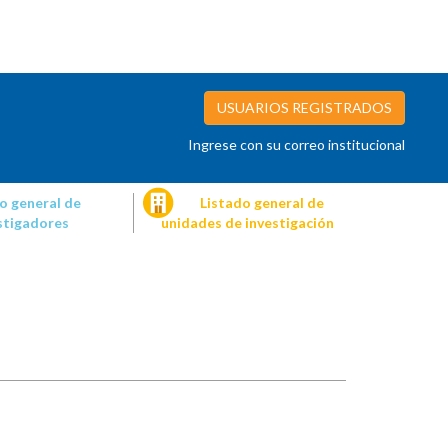
USUARIOS REGISTRADOS
Ingrese con su correo institucional
o general de
Listado general de
stigadores
unidades de investigación