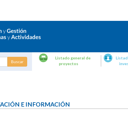
Listado general de
Listad
proyectos
inve
dades de
tigación
TACIÓN E INFORMACIÓN