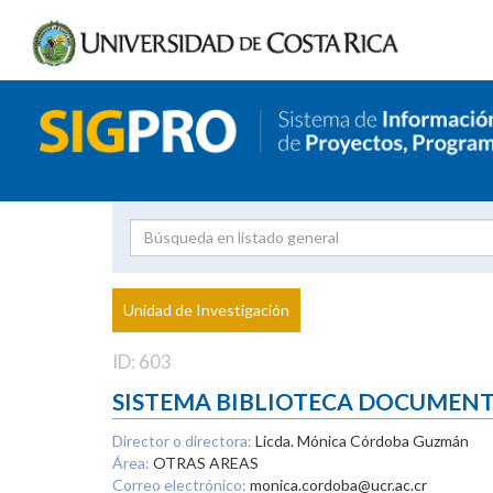
Investigador
Uni
Proyecto
Unidad de Investigación
inves
ID: 603
SISTEMA BIBLIOTECA DOCUMEN
Director o directora:
Licda. Mónica Córdoba Guzmán
Área:
OTRAS AREAS
Correo electrónico:
monica.cordoba@ucr.ac.cr