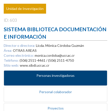
Unidad de Investigación
ID: 603
SISTEMA BIBLIOTECA DOCUMENTACIÓN
E INFORMACIÓN
Director o directora:
Licda. Mónica Córdoba Guzmán
Área:
OTRAS AREAS
Correo electrónico:
monica.cordoba@ucr.ac.cr
Teléfono:
(506) 2511-4461 / (506) 2511-4750
Sitio web:
www.sibdi.ucr.ac.cr
Personas investigadoras
Personal colaborador
Proyectos