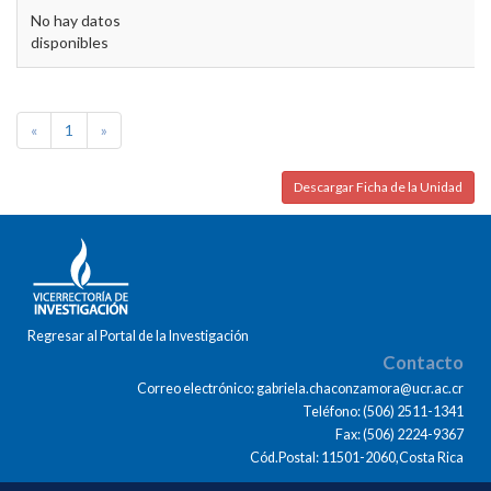
No hay datos
disponibles
«
1
»
Descargar Ficha de la Unidad
Regresar al Portal de la Investigación
Contacto
Correo electrónico: gabriela.chaconzamora@ucr.ac.cr
Teléfono: (506) 2511-1341
Fax: (506) 2224-9367
Cód.Postal: 11501-2060,Costa Rica