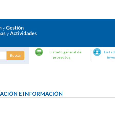
Listado general de
Listad
proyectos
inve
dades de
tigación
TACIÓN E INFORMACIÓN