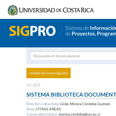
Investigador
Uni
Proyecto
Unidad de Investigación
inves
ID: 603
SISTEMA BIBLIOTECA DOCUMEN
Director o directora:
Licda. Mónica Córdoba Guzmán
Área:
OTRAS AREAS
Correo electrónico:
monica.cordoba@ucr.ac.cr