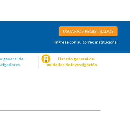
USUARIOS REGISTRADOS
Ingrese con su correo institucional
o general de
Listado general de
stigadores
unidades de investigación