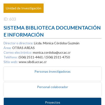
Unidad de Investigación
ID: 603
SISTEMA BIBLIOTECA DOCUMENTACIÓN
E INFORMACIÓN
Director o directora:
Licda. Mónica Córdoba Guzmán
Área:
OTRAS AREAS
Correo electrónico:
monica.cordoba@ucr.ac.cr
Teléfono:
(506) 2511-4461 / (506) 2511-4750
Sitio web:
www.sibdi.ucr.ac.cr
Personas investigadoras
Personal colaborador
Proyectos