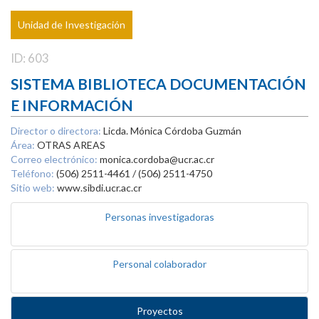
Unidad de Investigación
ID: 603
SISTEMA BIBLIOTECA DOCUMENTACIÓN
E INFORMACIÓN
Director o directora:
Licda. Mónica Córdoba Guzmán
Área:
OTRAS AREAS
Correo electrónico:
monica.cordoba@ucr.ac.cr
Teléfono:
(506) 2511-4461 / (506) 2511-4750
Sitio web:
www.sibdi.ucr.ac.cr
Personas investigadoras
Personal colaborador
Proyectos