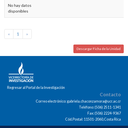
No hay datos
disponibles
«
1
»
Descargar Ficha de la Unidad
Regresar al Portal de la Investigación
Contacto
Correo electrónico: gabriela.chaconzamora@ucr.ac.cr
Teléfono: (506) 2511-1341
Fax: (506) 2224-9367
Cód.Postal: 11501-2060,Costa Rica