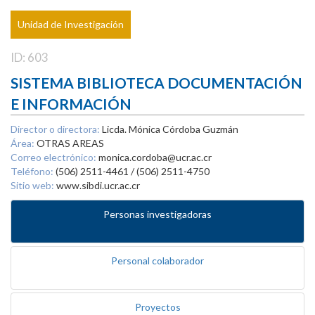
Unidad de Investigación
ID: 603
SISTEMA BIBLIOTECA DOCUMENTACIÓN
E INFORMACIÓN
Director o directora:
Licda. Mónica Córdoba Guzmán
Área:
OTRAS AREAS
Correo electrónico:
monica.cordoba@ucr.ac.cr
Teléfono:
(506) 2511-4461 / (506) 2511-4750
Sitio web:
www.sibdi.ucr.ac.cr
Personas investigadoras
Personal colaborador
Proyectos