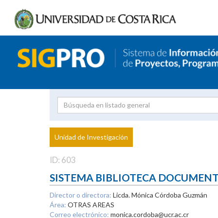
Investigador
Uni
Proyecto
Unidad de Investigación
inves
ID: 603
SISTEMA BIBLIOTECA DOCUMEN
Director o directora:
Licda. Mónica Córdoba Guzmán
Área:
OTRAS AREAS
Correo electrónico:
monica.cordoba@ucr.ac.cr