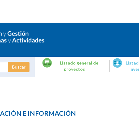
Listado general de
Listad
proyectos
inve
dades de
tigación
TACIÓN E INFORMACIÓN