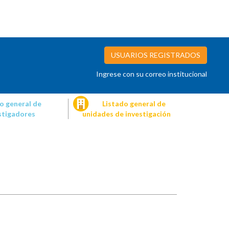
USUARIOS REGISTRADOS
Ingrese con su correo institucional
o general de
Listado general de
stigadores
unidades de investigación